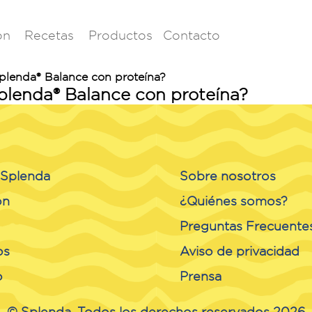
ón
Recetas
Productos
Contacto
plenda® Balance con proteína?
plenda® Balance con proteína?
o Splenda
Sobre nosotros
ón
¿Quiénes somos?
Preguntas Frecuente
os
Aviso de privacidad
o
Prensa
© Splenda. Todos los derechos reservados 2026