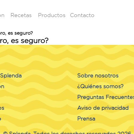
ón
Recetas
Productos
Contacto
oro, es seguro?
oro, es seguro?
o Splenda
Sobre nosotros
ón
¿Quiénes somos?
Preguntas Frecuente
os
Aviso de privacidad
o
Prensa
© Splenda. Todos los derechos reservados 2026