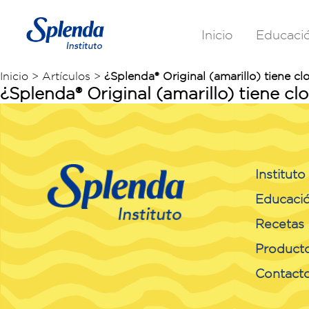
Inicio
Educaci
Inicio > Artículos >
¿Splenda® Original (amarillo) tiene cl
¿Splenda® Original (amarillo) tiene cl
Institut
Educaci
Recetas
Product
Contact