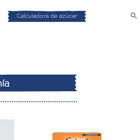
Calculadora de azúcar
hía