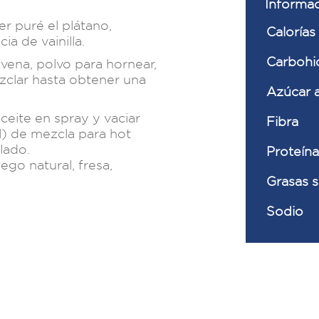
Informac
r puré el plátano,
Calorías
a de vainilla.
Carbohid
vena, polvo para hornear,
ezclar hasta obtener una
Azúcar 
aceite en spray y vaciar
Fibra
) de mezcla para hot
 lado.
Proteína
ego natural, fresa,
Grasas 
Sodio