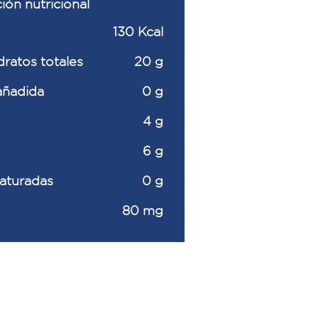
ión nutricional
130 Kcal
ratos totales
20 g
añadida
0 g
4 g
6 g
saturadas
0 g
80 mg