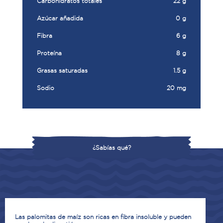
Carbohidratos totales
22 g
Azúcar añadida
0 g
Fibra
6 g
Proteína
8 g
Grasas saturadas
1.5 g
Sodio
20 mg
¿Sabías qué?
Las palomitas de maíz son ricas en fibra insoluble y pueden