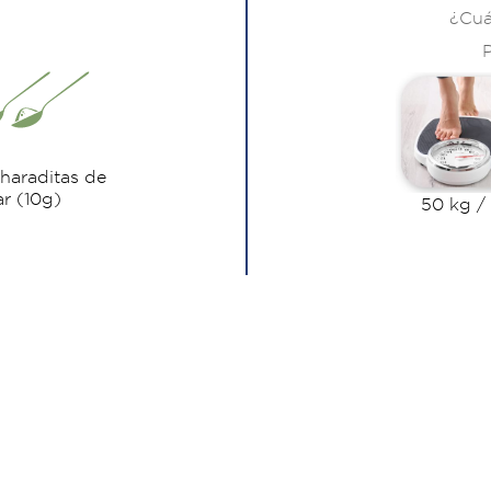
¿Cuá
haraditas de
r (10g)
50 kg /