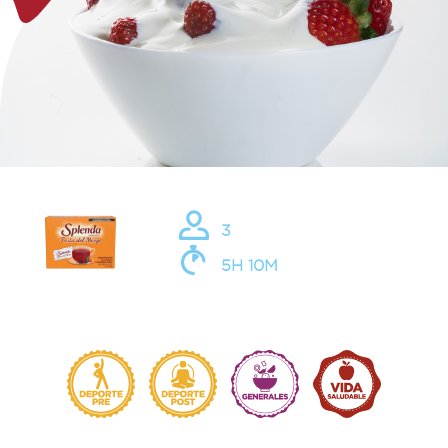
3
5H 10M