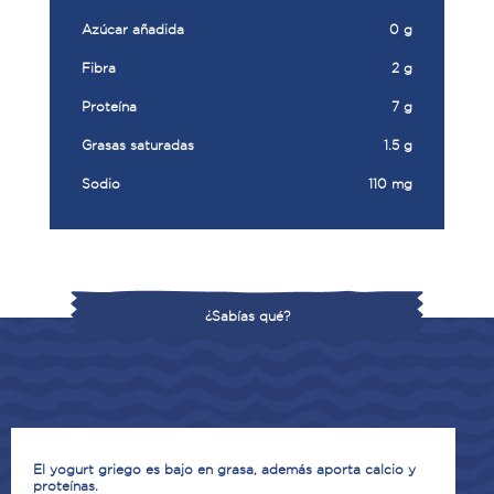
Azúcar añadida
0 g
Fibra
2 g
Proteína
7 g
Grasas saturadas
1.5 g
Sodio
110 mg
¿Sabías qué?
El yogurt griego es bajo en grasa, además aporta calcio y
proteínas.